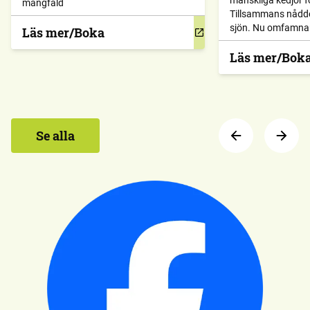
mänskliga kedjor f
mångfald
Tillsammans nådde 
sjön. Nu omfamnar 
Läs mer/Boka
Läs mer/Bok
Se alla