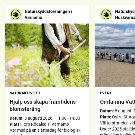
Naturskyddsföreningen i
Naturskyd
Värnamo
Huskvarn
NATURAKTIVITET
EVENT
Hjälp oss skapa framtidens
Omfamna Vätt
blomsteräng
Datum:
8 augusti 
Plats:
Östra Storg
Datum:
8 augusti 2026
•
11.00–14.00
Vätterstranden vi
Plats:
Torp Rödaled 1, Värnamo
Under 2025 ställde
Var med på en slåtterdag för biologisk